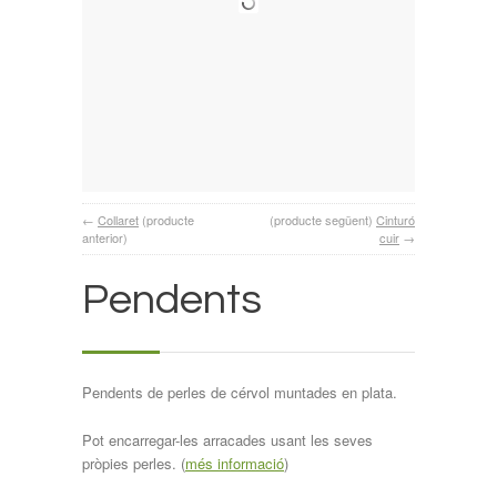
←
Collaret
(producte
(producte següent)
Cinturó
anterior)
cuir
→
Pendents
Pendents de perles de cérvol muntades en plata.
Pot encarregar-les arracades usant les seves
pròpies perles. (
més informació
)