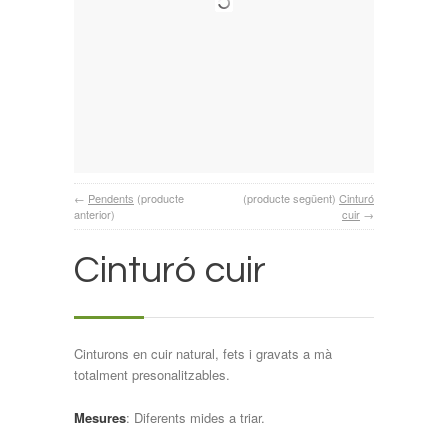
←
Pendents
(producte
(producte següent)
Cinturó
anterior)
cuir
→
Cinturó cuir
Cinturons en cuir natural, fets i gravats a mà
totalment presonalitzables.
Mesures
: Diferents mides a triar.