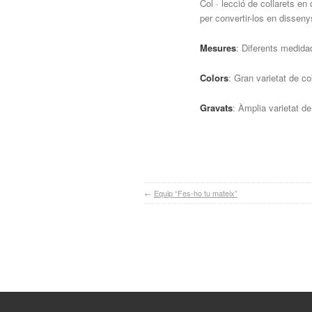
Col · lecció de collarets en
per convertir-los en dissenys
Mesures
: Diferents medidad
Colors
: Gran varietat de co
Gravats
: Àmplia varietat d
←
Equip “Fes-ho tu mateix”