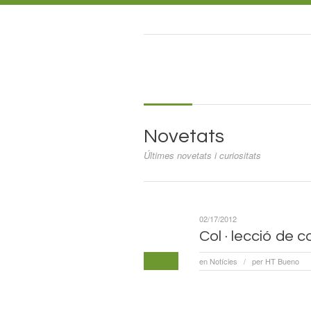
Novetats
Últimes novetats i curiositats
02/17/2012
Col · lecció de c
Col · lecció co
en
Notícies
per
HT Bueno
/