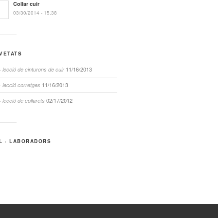
Collar cuir
03/30/2014 - 15:38
VETATS
11/16/2013
· lecció de cinturons de cuir
11/16/2013
· lecció corretges
02/17/2012
· lecció de collarets
L · LABORADORS