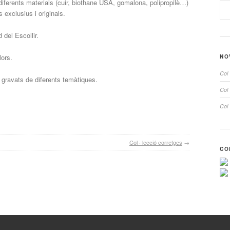
 diferents materials (cuir, biothane USA, gomalona, polipropilè…)
 exclusius i originals.
 del Escollir.
lors.
NO
Col 
e gravats de diferents temàtiques.
Col 
Col 
Col · lecció corretges
→
CO