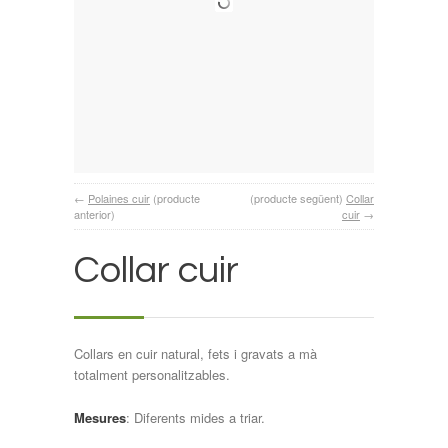
←
Polaines cuir
(producte
(producte següent)
Collar
anterior)
cuir
→
Collar cuir
Collars en cuir natural, fets i gravats a mà
totalment personalitzables.
Mesures
: Diferents mides a triar.