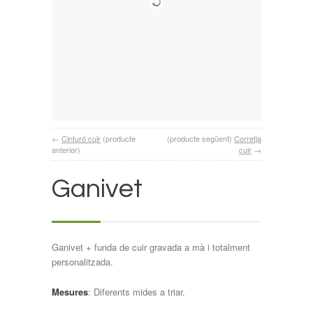
←
Cinturó cuir
(producte
(producte següent)
Corretja
anterior)
cuir
→
Ganivet
Ganivet + funda de cuir gravada a mà i totalment
personalitzada.
Mesures
: Diferents mides a triar.