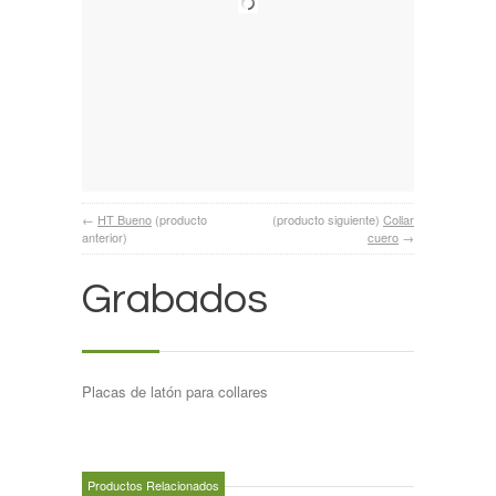
←
HT Bueno
(producto
(producto siguiente)
Collar
anterior)
cuero
→
Grabados
Placas de latón para collares
Productos Relacionados