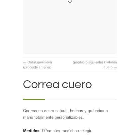
←
Collar gomalona
(producto siguiente)
Cinturón
(producto anterior)
cuero
→
Correa cuero
Correas en cuero natural, hechas y grabadas a
mano totalmente personalizables.
Medidas
: Diferentes medidas a elegir.